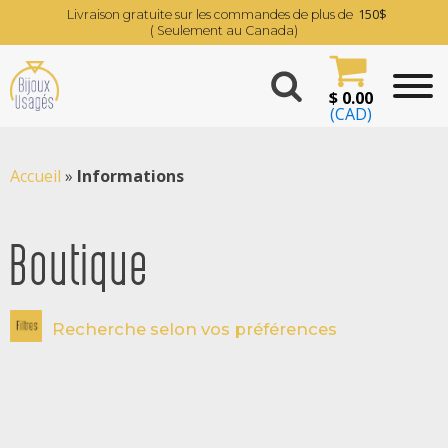
150$
Livraison gratuite sur les commandes de plus de
( Seulement au Canada)
$
0.00
(CAD)
Accueil
»
Informations
Boutique
Recherche selon vos préférences
Grandeurs des bagues