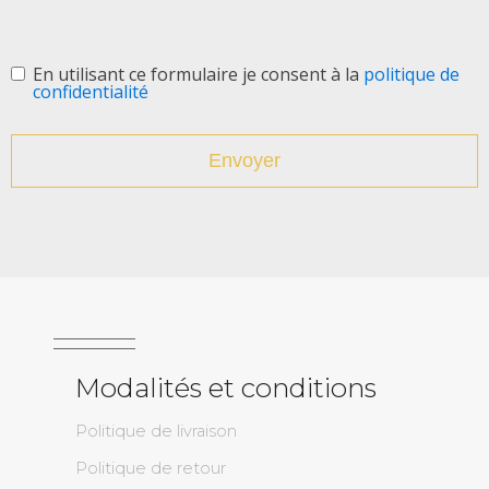
En promotion
(2)
Pendentifs
(16)
En utilisant ce formulaire je consent à la
politique de
confidentialité
Genres
Envoyer
Homme
(133)
Femme
(412)
Enfant
(5)
Métaux
Or 10k
(351)
Or 14k
(128)
Modalités et conditions
Or 18k
(27)
Politique de livraison
Politique de retour
Couleurs de l`or