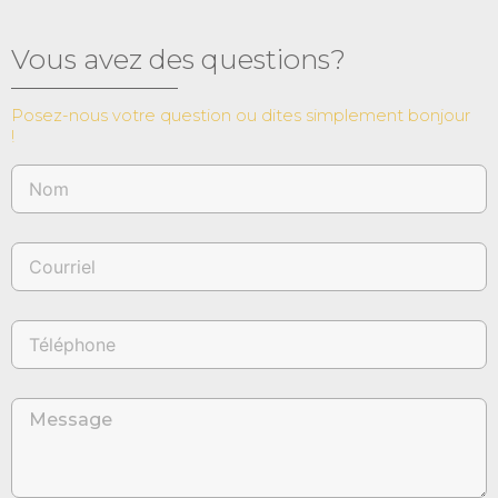
3
13.5
Vous avez des questions?
Posez-nous votre question ou dites simplement bonjour
!
Longueur des chaînes
7 "
30 "
Product categories
Chaines
(4)
Bracelets
(18)
Bagues
(461)
Boucles d'oreilles
(5)
Accessoires
(4)