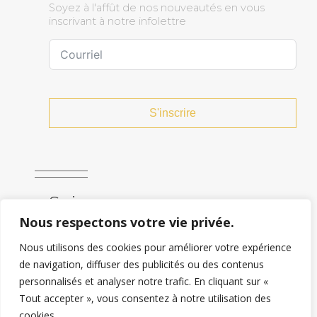
Soyez à l'affût de nos nouveautés en vous
Prestige
(4)
inscrivant à notre infolettre
Breloque
(2)
Diamant
(252)
Fleur
(14)
Versace
(6)
S'inscrire
Coeur
(2)
Vintage
(81)
Alliances
(6)
Harley Davidson
(1)
Familial
(31)
Suivez-nous
Camée
(11)
Nous respectons votre vie privée.
Pierre précieuse
(111)
Nous utilisons des cookies pour améliorer votre expérience
Sports
(1)
de navigation, diffuser des publicités ou des contenus
Amour
(3)
personnalisés et analyser notre trafic. En cliquant sur «
Tout accepter », vous consentez à notre utilisation des
cookies.