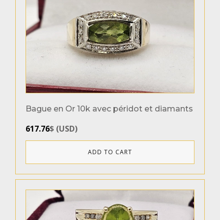
Grandeurs des bagues
6.5
7.5
Bague en Or 10k avec péridot et diamants
617.76
$
(
USD
)
Product categories
Bagues
(2)
ADD TO CART
Genres
Homme
(1)
Femme
(2)