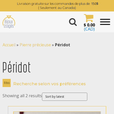
150$
Livraison gratuite sur les commandes de plus de
( Seulement au Canada)
$
0.00
(CAD)
Accueil
»
Pierre précieuse
»
Péridot
Péridot
Recherche selon vos préférences
Showing all 2 results
Filtrer par prix
$ 739
$ 840