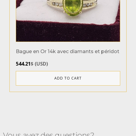
Métaux
Or 10k
(1)
Or 14k
(1)
Bague en Or 14k avec diamants et péridot
Couleurs de l`or
544.21
$
(
USD
)
Or Jaune
(2)
ADD TO CART
Vous avez des questions?