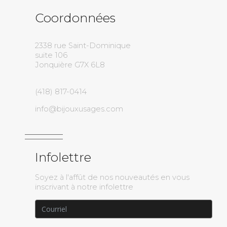
Coordonnées
2338 rue Saint-Dominique
suite 106
Jonquière G7X 6L8
(418) 817-0414
info@bijouxusages.com
Infolettre
Soyez à l'affût de nos nouveautés en vous
inscrivant à notre infolettre