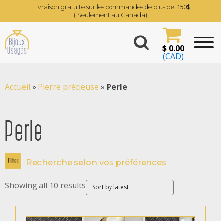
150$
Livraison gratuite sur les commandes de plus de
( Seulement au Canada)
$
0.00
(CAD)
Accueil
»
Pierre précieuse
»
Perle
Perle
Recherche selon vos préférences
Showing all 10 results
Filtrer par prix
$ 229
$ 1 500