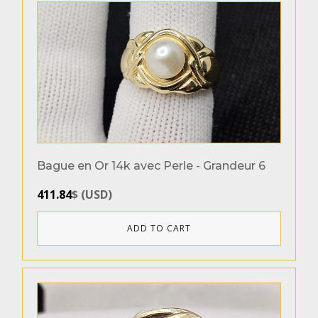
Femme
(10)
Métaux
Or 10k
(7)
Or 14k
(2)
Or 18k
(1)
Bague en Or 14k avec Perle - Grandeur 6
Couleurs de l`or
411.84
$
(
USD
)
Or Blanc
(2)
Or Jaune
(7)
ADD TO CART
Or Rose
(1)