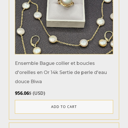
Grandeurs des bagues
4.5
7.5
Ensemble Bague collier et boucles
d'oreilles en Or 14k Sertie de perle d'eau
Product categories
douce Biwa
Chaines
(1)
956.06
$
(
USD
)
Bagues
(10)
Boucles d'oreilles
(1)
ADD TO CART
Genres