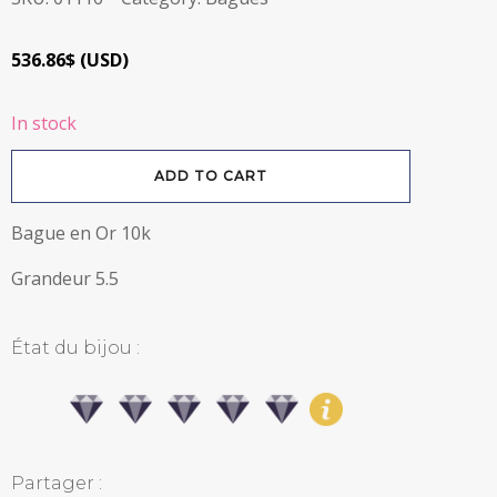
536.86
$
(
USD
)
In stock
Bague
ADD TO CART
en
Or
10k
quantity
Bague en Or 10k
Grandeur 5.5
État du bijou :
Partager :