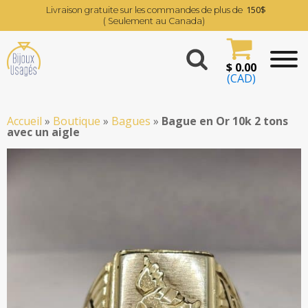
150$
Livraison gratuite sur les commandes de plus de
( Seulement au Canada)
$
0.00
(CAD)
Accueil
»
Boutique
»
Bagues
»
Bague en Or 10k 2 tons
avec un aigle