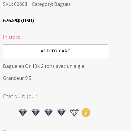
SKU:
00608
Category:
Bagues
676.59
$
(
USD
)
In stock
Bague
ADD TO CART
en
Or
10k
2
Bague en Or 10k 2 tons avec un aigle
tons
avec
un
aigle
Grandeur 9.5
quantity
État du bijou :