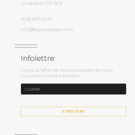
Jonquière G7X 6L8
(418) 817-0414
info@bijouxusages.com
Infolettre
Soyez à l'affût de nos nouveautés en vous
inscrivant à notre infolettre
S'INSCRIRE