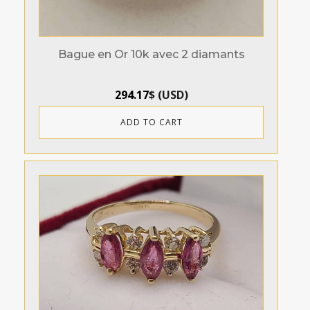
Bague en Or 10k avec 2 diamants
294.17
$
(
USD
)
ADD TO CART