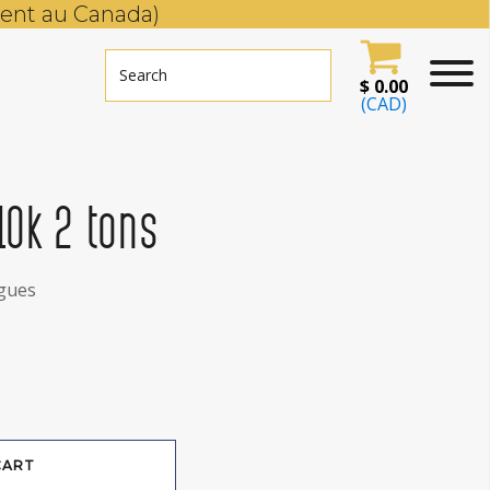
ent au Canada)
$
0.00
(CAD)
10k 2 tons
gues
CART