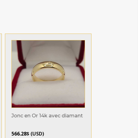
Jonc en Or 14k avec diamant
566.28
$
(
USD
)