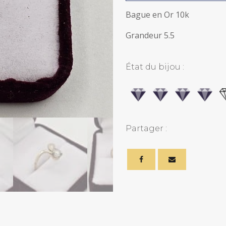
10k
quantity
Bague en Or 10k
Grandeur 5.5
État du bijou :
Partager :