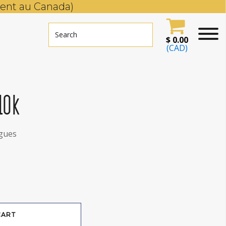
ent au Canada)
$
0.00
(CAD)
10k
gues
CART