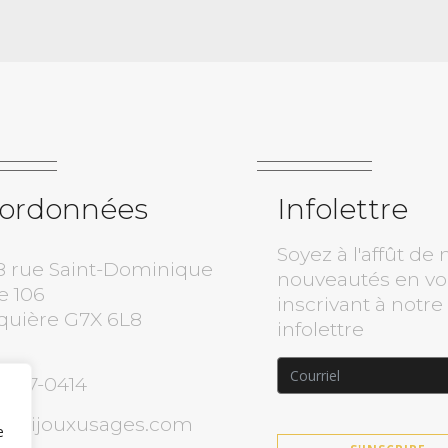
ordonnées
Infolettre
Soyez à l'affût de 
8 rue Saint-Dominique
nouveautés en v
e 106
inscrivant à notre
quière G7X 6L8
infolettre
) 817-0414
o@bijouxusages.com
e