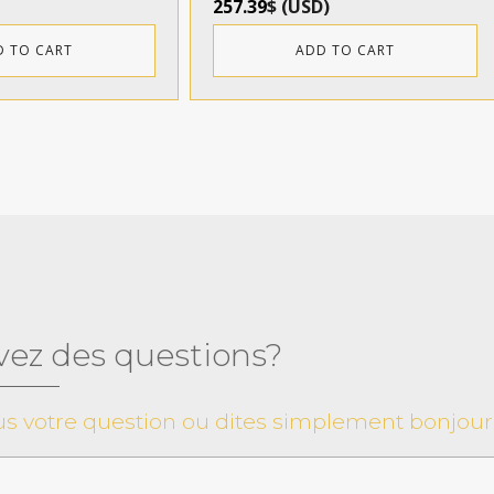
257.39
$
(
USD
)
D TO CART
ADD TO CART
vez des questions?
s votre question ou dites simplement bonjour 