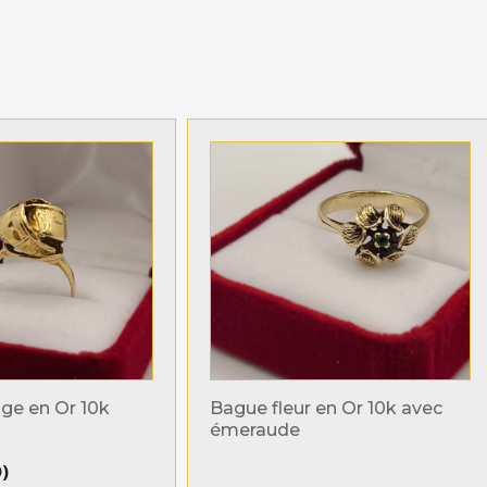
ge en Or 10k
Bague fleur en Or 10k avec
émeraude
D
)