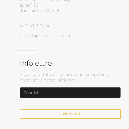
suite 106
Jonquière G7X 6L8
(418) 817-0414
info@bijouxusages.com
Infolettre
Soyez à l'affût de nos nouveautés en vous
inscrivant à notre infolettre
S'INSCRIRE