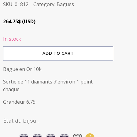
SKU:
01812
Category:
Bagues
264.75
$
(
USD
)
In stock
Bague
ADD TO CART
en
or
10k
avec
Bague en Or 10k
diamants
quantity
Sertie de 11 diamants d'environ 1 point
chaque
Grandeur 6.75
État du bijou :