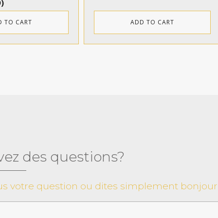
D
)
D TO CART
ADD TO CART
vez des questions?
s votre question ou dites simplement bonjour 