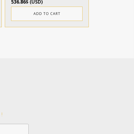
536.86
$
(
USD
)
ADD TO CART
!