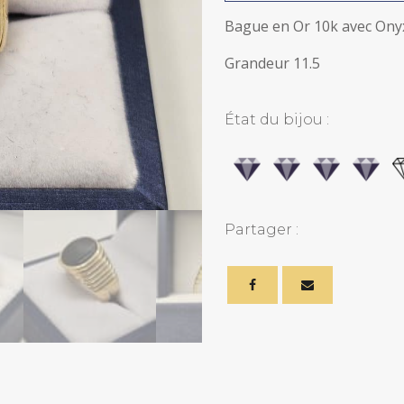
10k
avec
Bague en Or 10k avec Ony
Onyx
quantity
Grandeur 11.5
État du bijou :
Partager :