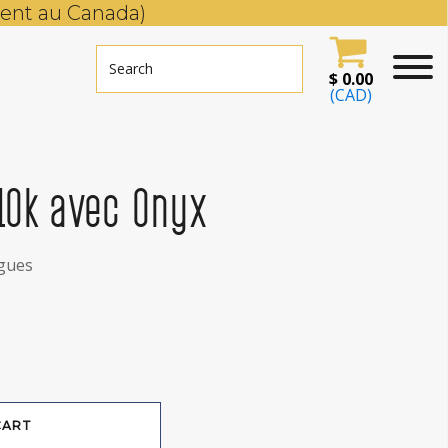
ent au Canada)
$
0.00
(CAD)
10k avec Onyx
gues
CART