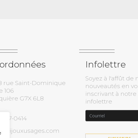
ordonnées
Infolettre
Soyez à l'affût de 
8 rue Saint-Dominique
nouveautés en v
e 106
inscrivant à notre
quière G7X 6L8
infolettre
) 817-0414
o@bijouxusages.com
e