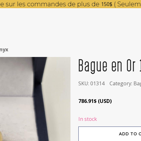
ite sur les commandes de plus de
( Seulem
150$
nyx
Bague en Or 
SKU:
01314
Category:
Ba
786.91
$
(
USD
)
In stock
Bague
ADD TO 
en
Or