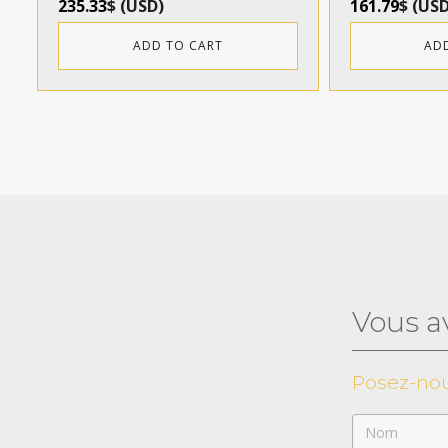
235.33
$
(
USD
)
161.79
$
(
US
ADD TO CART
AD
Vous a
Posez-nou