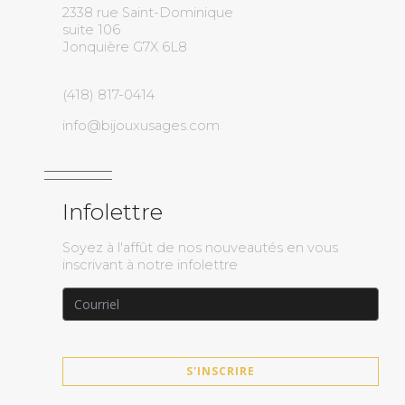
2338 rue Saint-Dominique
suite 106
Jonquière G7X 6L8
(418) 817-0414
info@bijouxusages.com
Infolettre
Soyez à l'affût de nos nouveautés en vous
inscrivant à notre infolettre
S'INSCRIRE