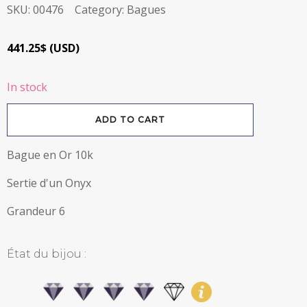
SKU:
00476
Category:
Bagues
441.25
$
(
USD
)
In stock
Bague
ADD TO CART
en
Or
10k
avec
Bague en Or 10k
Onyx
quantity
Sertie d'un Onyx
Grandeur 6
État du bijou :