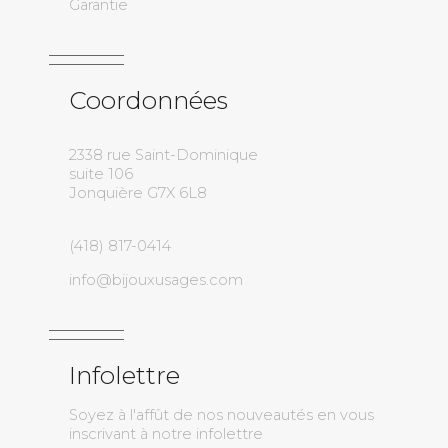
Garantie
Coordonnées
2338 rue Saint-Dominique
suite 106
Jonquière G7X 6L8
(418) 817-0414
info@bijouxusages.com
Infolettre
Soyez à l'affût de nos nouveautés en vous
inscrivant à notre infolettre