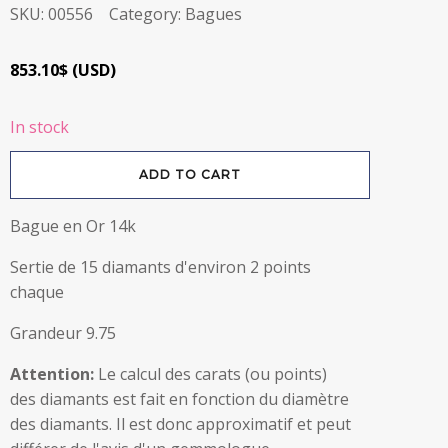
SKU:
00556
Category:
Bagues
853.10
$
(
USD
)
In stock
Bague
ADD TO CART
en
Or
14k
avec
Bague en Or 14k
15
diamants
quantity
Sertie de 15 diamants d'environ 2 points
chaque
Grandeur 9.75
Attention:
Le calcul des carats (ou points)
des diamants est fait en fonction du diamètre
des diamants. Il est donc approximatif et peut