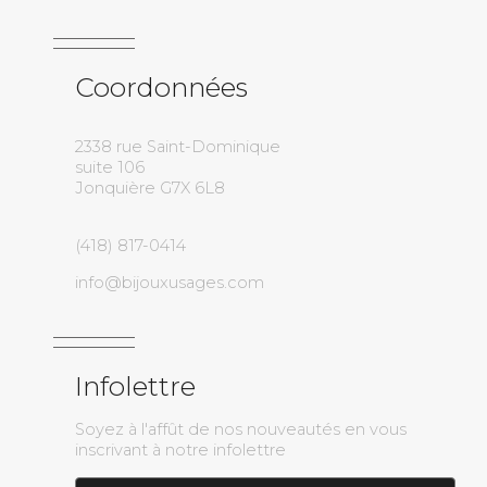
Coordonnées
2338 rue Saint-Dominique
suite 106
Jonquière G7X 6L8
(418) 817-0414
info@bijouxusages.com
Infolettre
Soyez à l'affût de nos nouveautés en vous
inscrivant à notre infolettre