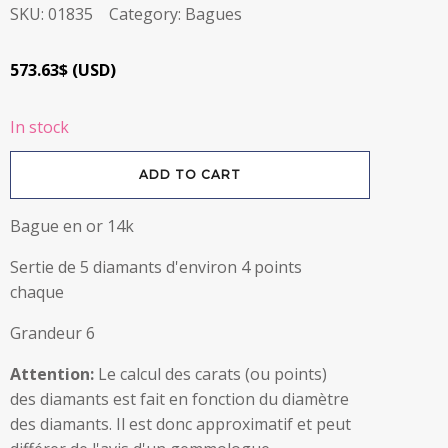
SKU:
01835
Category:
Bagues
573.63
$
(
USD
)
In stock
Bague
ADD TO CART
en
or
14k
avec
Bague en or 14k
diamants
quantity
Sertie de 5 diamants d'environ 4 points
chaque
Grandeur 6
Attention:
Le calcul des carats (ou points)
des diamants est fait en fonction du diamètre
des diamants. Il est donc approximatif et peut