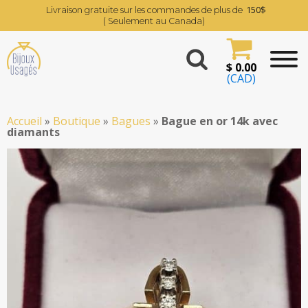
150$
Livraison gratuite sur les commandes de plus de
( Seulement au Canada)
$
0.00
(CAD)
Accueil
»
Boutique
»
Bagues
»
Bague en or 14k avec
diamants