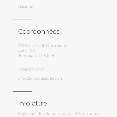
Garantie
Coordonnées
2338 rue Saint-Dominique
suite 106
Jonquière G7X 6L8
(418) 817-0414
info@bijouxusages.com
Infolettre
Soyez à l'affût de nos nouveautés en vous