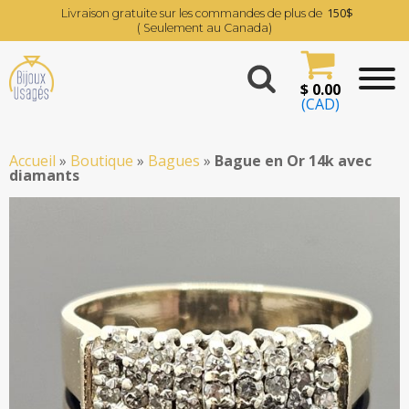
150$
Livraison gratuite sur les commandes de plus de
( Seulement au Canada)
$
0.00
(CAD)
Accueil
»
Boutique
»
Bagues
»
Bague en Or 14k avec
diamants