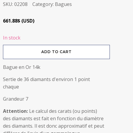
SKU:
02208
Category:
Bagues
661.88
$
(
USD
)
In stock
Bague
ADD TO CART
en
Or
14k
avec
Bague en Or 14k
diamants
quantity
Sertie de 36 diamants d'environ 1 point
chaque
Grandeur 7
Attention:
Le calcul des carats (ou points)
des diamants est fait en fonction du diamètre
des diamants. Il est donc approximatif et peut