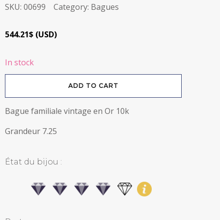
SKU:
00699
Category:
Bagues
544.21
$
(
USD
)
In stock
Bague
ADD TO CART
familiale
vintage
en
Or
Bague familiale vintage en Or 10k
10k
quantity
Grandeur 7.25
État du bijou :