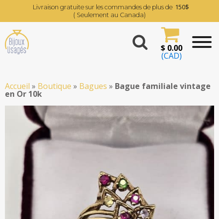
150$
Livraison gratuite sur les commandes de plus de
( Seulement au Canada)
$
0.00
(CAD)
Accueil
»
Boutique
»
Bagues
»
Bague familiale vintage
en Or 10k