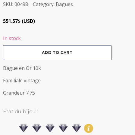
SKU:
00498
Category:
Bagues
551.57
$
(
USD
)
In stock
Bague
ADD TO CART
familiale
vintage
en
Or
Bague en Or 10k
10k
quantity
Familiale vintage
Grandeur 7.75
État du bijou :