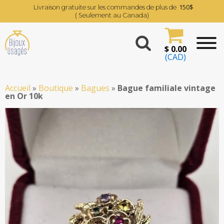
150$
Livraison gratuite sur les commandes de plus de
( Seulement au Canada)
$
0.00
(CAD)
Accueil
»
Boutique
»
Bagues
»
Bague familiale vintage
en Or 10k