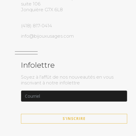
suite 106
Jonquière G7X 6L8
(418) 817-0414
info@bijouxusages.com
Infolettre
Soyez à l'affût de nos nouveautés en vous
inscrivant à notre infolettre
S'INSCRIRE