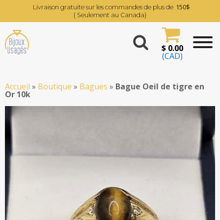
150$
Livraison gratuite sur les commandes de plus de
( Seulement au Canada)
$
0.00
(CAD)
Accueil
»
Boutique
»
Bagues
»
Bague Oeil de tigre en
Or 10k