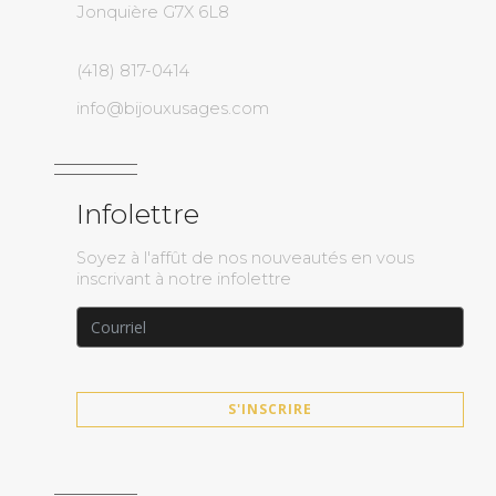
Jonquière G7X 6L8
(418) 817-0414
info@bijouxusages.com
Infolettre
Soyez à l'affût de nos nouveautés en vous
inscrivant à notre infolettre
S'INSCRIRE