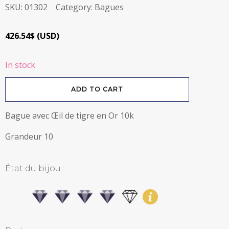
SKU:
01302
Category:
Bagues
426.54
$
(
USD
)
In stock
Bague
ADD TO CART
Oeil
de
tigre
en
Bague avec Œil de tigre en Or 10k
Or
10k
quantity
Grandeur 10
État du bijou :