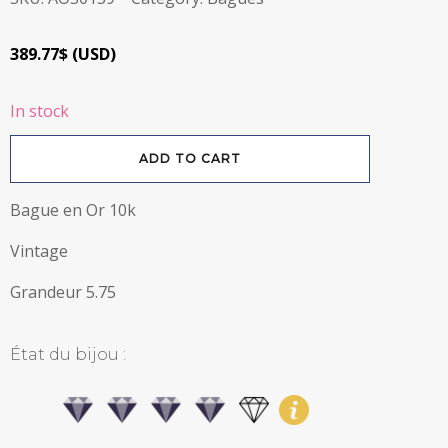
389.77
$
(
USD
)
In stock
Bague
ADD TO CART
Vintage
en
Or
10k
Bague en Or 10k
quantity
Vintage
Grandeur 5.75
État du bijou :