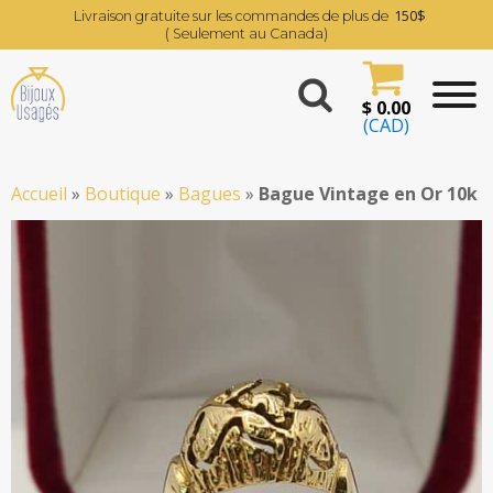
150$
Livraison gratuite sur les commandes de plus de
( Seulement au Canada)
$
0.00
(CAD)
Accueil
»
Boutique
»
Bagues
»
Bague Vintage en Or 10k