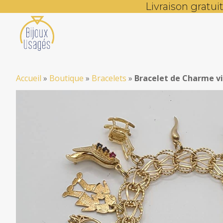
Livraison gratu
Accueil
»
Boutique
»
Bracelets
»
Bracelet de Charme vi