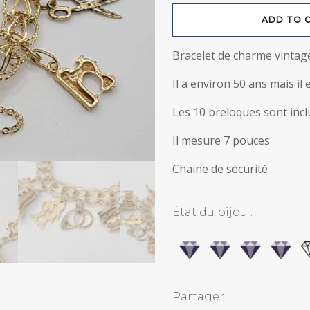
Bracelet
ADD TO 
de
Charme
vintage
avec
Bracelet de charme vintag
10
breloques
en
Or
Il a environ 50 ans mais i
10k
quantity
Les 10 breloques sont inc
Il mesure 7 pouces
Chaine de sécurité
État du bijou :
Partager :