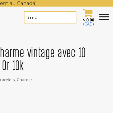
ent au Canada)
$
0.00
(CAD)
Charme vintage avec 10
 Or 10k
racelets
,
Charme