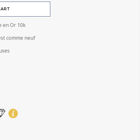
CART
e en Or 10k
l est comme neuf
luses