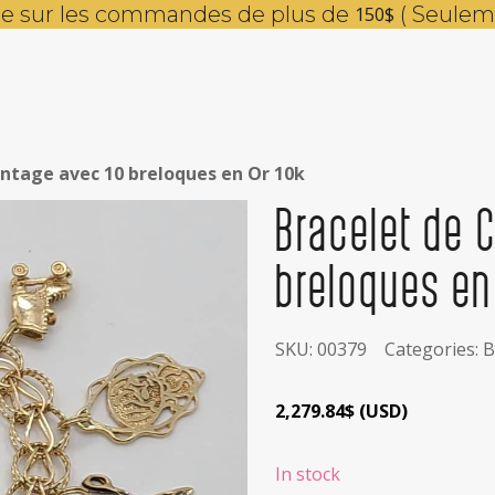
ite sur les commandes de plus de
( Seulem
150$
ntage avec 10 breloques en Or 10k
Bracelet de 
breloques en
SKU:
00379
Categories:
B
2,279.84
$
(
USD
)
In stock