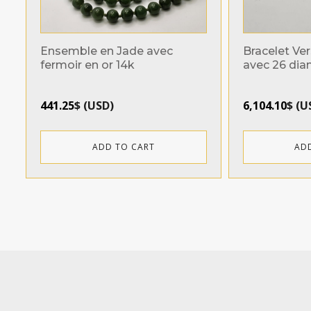
Ensemble en Jade avec
Bracelet Ve
fermoir en or 14k
avec 26 di
441.25
$
(
USD
)
6,104.10
$
(
U
ADD TO CART
AD