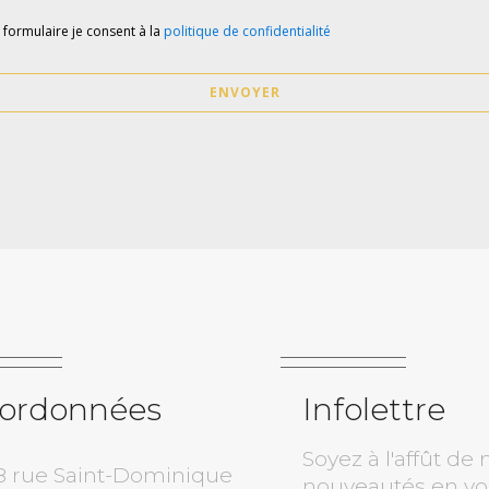
e formulaire je consent à la
politique de confidentialité
ENVOYER
ordonnées
Infolettre
Soyez à l'affût de 
8 rue Saint-Dominique
nouveautés en v