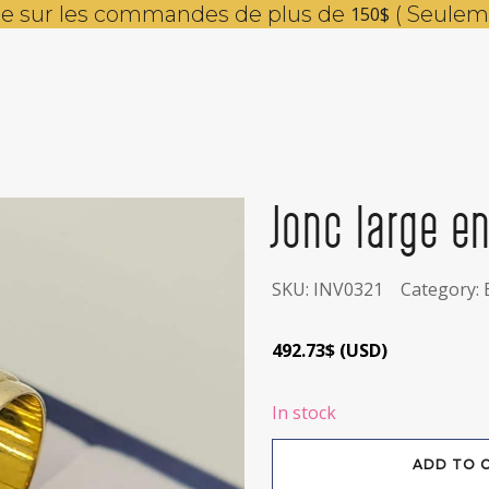
ite sur les commandes de plus de
( Seulem
150$
Jonc large en
SKU:
INV0321
Category:
492.73
$
(
USD
)
In stock
Jonc
ADD TO 
large
en