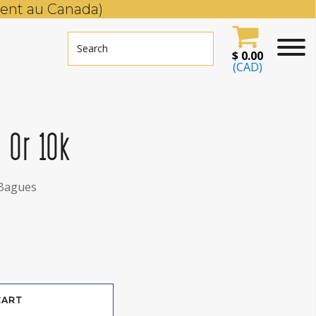
ent au Canada)
$
0.00
(CAD)
 Or 10k
Bagues
CART