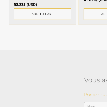
58.83
$
(
USD
)
ADD TO CART
AD
Vous a
Posez-nou