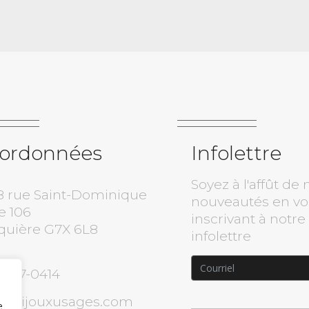
ordonnées
Infolettre
Soyez à l'affût de 
8 rue Saint-Dominique
nouveautés en v
e 106
inscrivant à notre
quière G7X 6L8
infolettre
) 817-0414
o@bijouxusages.com
e