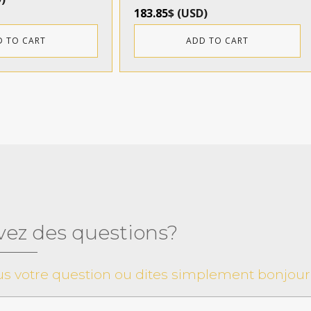
183.85
$
(
USD
)
D TO CART
ADD TO CART
vez des questions?
s votre question ou dites simplement bonjour 