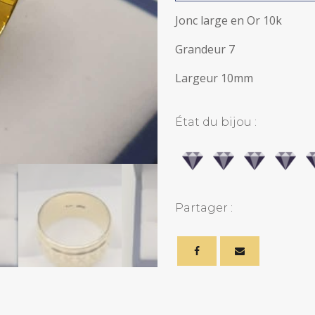
Or
10k
Jonc large en Or 10k
quantity
Grandeur 7
Largeur 10mm
État du bijou :
Partager :