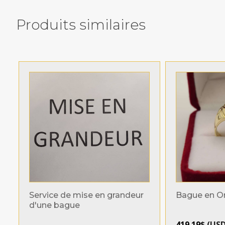
Produits similaires
Related products
Service de mise en grandeur
Bague en Or
d'une bague
419.19
$
(
US