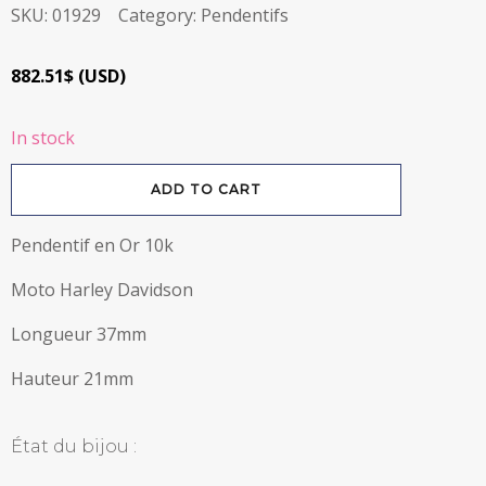
SKU:
01929
Category:
Pendentifs
882.51
$
(
USD
)
In stock
Pendentif
ADD TO CART
Moto
Harley
Davison
en
Pendentif en Or 10k
Or
10k
quantity
Moto Harley Davidson
Longueur 37mm
Hauteur 21mm
État du bijou :