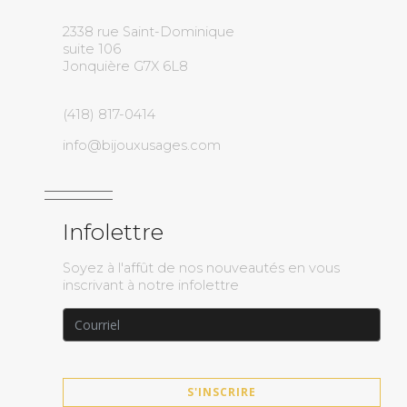
2338 rue Saint-Dominique
suite 106
Jonquière G7X 6L8
(418) 817-0414
info@bijouxusages.com
Infolettre
Soyez à l'affût de nos nouveautés en vous
inscrivant à notre infolettre
S'INSCRIRE