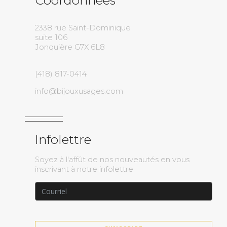
Coordonnées
2338 rue Saint-Dominique
suite 106
Jonquière G7X 6L8
(418) 817-0414
info@bijouxusages.com
Infolettre
Soyez à l'affût de nos nouveautés en vous
inscrivant à notre infolettre