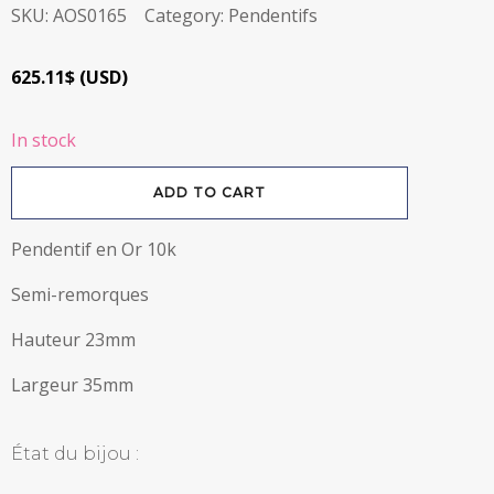
SKU:
AOS0165
Category:
Pendentifs
625.11
$
(
USD
)
In stock
Pendentif
ADD TO CART
Semi-
Remorque
en
Or
Pendentif en Or 10k
10k
quantity
Semi-remorques
Hauteur 23mm
Largeur 35mm
État du bijou :