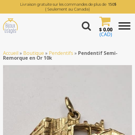
150$
Livraison gratuite sur les commandes de plus de
( Seulement au Canada)
$
0.00
(CAD)
Accueil
»
Boutique
»
Pendentifs
»
Pendentif Semi-
Remorque en Or 10k