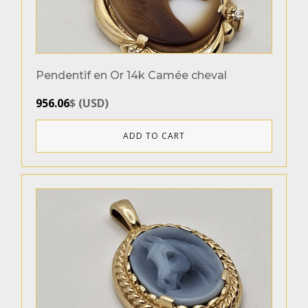
Pendentif en Or 14k Camée cheval
956.06
$
(
USD
)
ADD TO CART