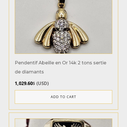
Grandeurs des bagues
6.5
10.5
Pendentif Abeille en Or 14k 2 tons sertie
de diamants
Product categories
1,029.60
$
(
USD
)
Bagues
(10)
Pendentifs
(4)
ADD TO CART
Genres
Homme
(9)