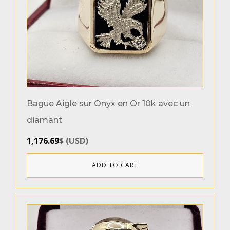
Femme
(9)
Enfant
(1)
Métaux
Or 10k
(10)
Or 14k
(4)
Bague Aigle sur Onyx en Or 10k avec un
diamant
Couleurs de l`or
1,176.69
$
(
USD
)
Or Blanc
(3)
Or Jaune
(14)
ADD TO CART
2 tons
(3)