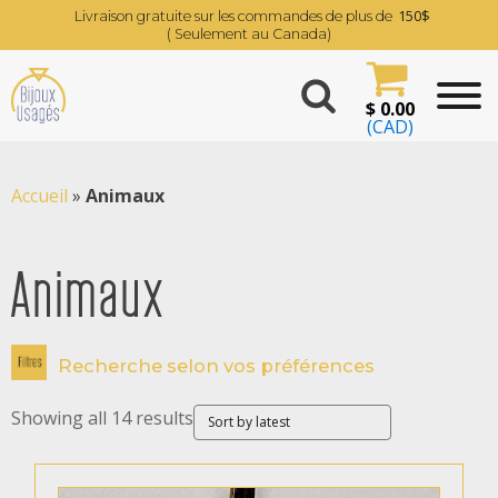
150$
Livraison gratuite sur les commandes de plus de
( Seulement au Canada)
$
0.00
(CAD)
Accueil
»
Animaux
Animaux
Recherche selon vos préférences
Showing all 14 results
Filtrer par prix
$ 329
$ 1 600