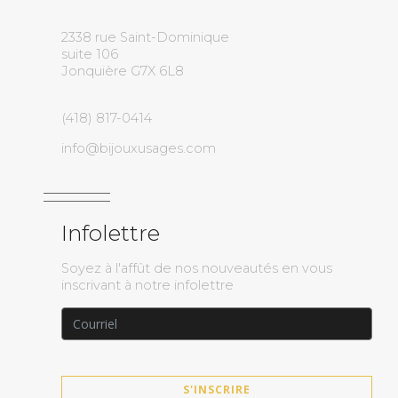
2338 rue Saint-Dominique
suite 106
Jonquière G7X 6L8
(418) 817-0414
info@bijouxusages.com
Infolettre
Soyez à l'affût de nos nouveautés en vous
inscrivant à notre infolettre
S'INSCRIRE