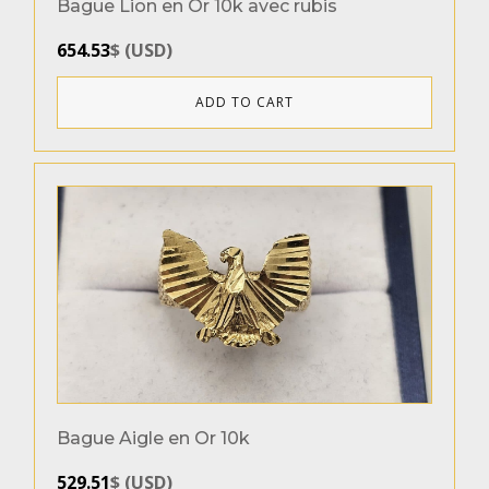
Bague Lion en Or 10k avec rubis
654.53
$
(
USD
)
ADD TO CART
Bague Aigle en Or 10k
529.51
$
(
USD
)